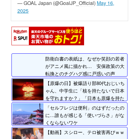
— GOAL Japan (@GoalJP_
Official
)
May 16,
サッカー界に「ビニシ
はキツくなる」俺(22)
2025
ウス法」導入へ。口元を
「ウソつけ、独身楽しい
隠しての対峙は警告の対
だ...
象にな...
京都サンガ、FW原大
智の独ザクトパウリへの
完全移籍を正式発表
「また良...
防衛白書の表紙は、なぜか笑顔の若者
がアニメ風に描かれ… 安保政策の大
転換とのチグハグ感に戸惑いの声
【原爆の日】被爆語り部80代おじいち
ゃん、中学生に「核を持たないで日本
を守れますか？」「日本も原爆を持た
ないと負ける！」と言われ絶句
「セルフレジは便利」のはずだったの
………
に…誰もが感じる「使いづらさ」がな
くならないワケ
【動画】スシロー、テロ被害再びｗｗ