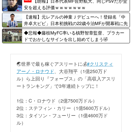
【朗報】日本代表MF佐野航大、同じPSVだが堂
人の海外就業先国家で1
「中井卓大ピピ」日本初
安を超える評価ｗｗｗｗｗｗｗ
位に...
挑戦の...
韓国人「不適切接待疑
医者「麻酔かけます
【速報】元レアルの神童Ｊデビューへ！登録名「中
惑、2002年イタリア・ス
よ」 ワイ（全身麻酔に耐
井卓大ピピ」日本初挑戦の22歳今治MFが開幕戦に先
ペイン戦で『韓国に奪わ
えて見せる！うおおおお
発キターｗｗｗｗｗｗ
◆悲報◆藤枝MyFC率いる槙野智章監督、プラカー
れ...
おお！...
ドでおかしなサインを出し始めてしまう🤣
韓国人「日本メディア
イタリア・ナポリ近郊
が2002年ワールドカップ
で過去40年で最大規模の
韓国準決勝も調査すべき
地震「M4.7」の揺れを
と...
観...
🌏世界で最も稼ぐアスリートに💰
#クリスティ
韓国人「日本ではテー
お盆に熊本の被災地に
アーノ・ロナウド
、
大谷翔平
（1億250万ド
ブルに肘をついてはいけ
向かう日本人の崇高な精
ル）ら上回り『フォーブス』の「高収入アスリ
ない？日本の食事マナー
神に世界が騒然！←「な
が想像...
んて気...
ートランキング」で3年連続トップに！
外国人「中華料理と日
【画像】 例の美人すぎ
本食だったらどっちのほ
るおにぎり屋さん、裏で
1位：
C・ロナウド
（2億7500万ドル）
うが上なの？」
おっさんが握っていたｗ
2位：ステフィン・カリー（1億5600万ドル）
ｗｗ...
韓国人「手術中に震度
3位：タイソン・フューリー（1億4600万ド
6強の地震、その時の日
元いいとも青年隊、中
ル）
本の医療スタッフたちの
居正広の”素顔”を暴露
姿をご...
お前ら「40才から独身