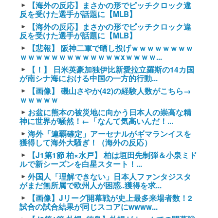
【海外の反応】まさかの形でピッチクロック違
反を受けた選手が話題に【MLB】
【海外の反応】まさかの形でピッチクロック違
反を受けた選手が話題に【MLB】
【悲報】 阪神二軍で晒し投げｗｗｗｗｗｗｗｗ
ｗｗｗｗｗｗｗｗｗｗｗｗｗxｗｗｗｗ...
【！】 日米英豪加独伊比新愛拉立羅斯の14カ国
が南シナ海における中国の一方的行動...
【画像】 磯山さやか(42)の経験人数がこちら→
ｗｗｗｗｗ
お盆に熊本の被災地に向かう日本人の崇高な精
神に世界が騒然！←「なんて気高いんだ！...
海外「連覇確定」アーセナルがギマランイスを
獲得して海外大騒ぎ！（海外の反応）
【J1第1節 柏×水戸】 柏は垣田先制弾＆小泉ミド
ルで新シーズンを白星スタート！...
外国人「理解できない」日本人ファンタジスタ
がまだ無所属で欧州人が困惑..獲得を求...
【画像】Jリーグ開幕戦が史上最多来場者数！2
試合の試合結果が同じスコアにwwww...