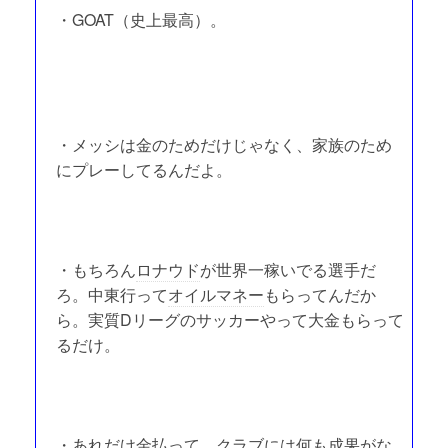
・GOAT（史上最高）。
・メッシは金のためだけじゃなく、家族のため
にプレーしてるんだよ。
・もちろん
ロナウド
が世界一稼いでる選手だ
ろ。中東行って
オイルマネー
もらってんだか
ら。実質Dリーグのサッカーやって大金もらって
るだけ。
・あれだけ金払って、クラブには何も成果がな