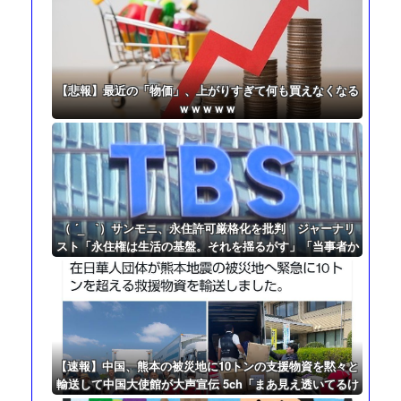
【悲報】最近の「物価」、上がりすぎて何も買えなくなる
ｗｗｗｗｗ
（ ´_ゝ`）サンモニ、永住許可厳格化を批判 ジャーナリ
スト「永住権は生活の基盤。それを揺るがす」「当事者か
ら、労働力としてだけ求められ住民とはみられないのかと
いう声」アナ「政府によって、ヘイトがより進んでしま
う」
【速報】中国、熊本の被災地に10トンの支援物資を黙々と
輸送して中国大使館が大声宣伝 5ch「まあ見え透いてるけ