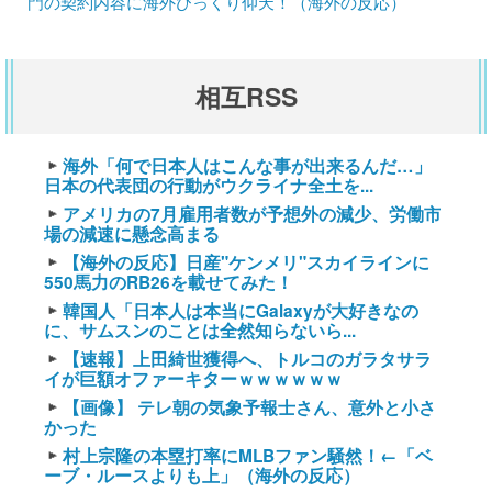
門の契約内容に海外びっくり仰天！（海外の反応）
相互RSS
海外「何で日本人はこんな事が出来るんだ…」
日本の代表団の行動がウクライナ全土を...
アメリカの7月雇用者数が予想外の減少、労働市
場の減速に懸念高まる
【海外の反応】日産"ケンメリ"スカイラインに
550馬力のRB26を載せてみた！
韓国人「日本人は本当にGalaxyが大好きなの
に、サムスンのことは全然知らないら...
【速報】上田綺世獲得へ、トルコのガラタサラ
イが巨額オファーキターｗｗｗｗｗｗ
【画像】 テレ朝の気象予報士さん、意外と小さ
かった
村上宗隆の本塁打率にMLBファン騒然！←「ベ
ーブ・ルースよりも上」（海外の反応）