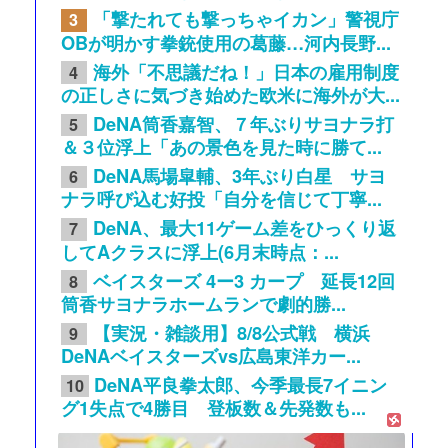
「撃たれても撃っちゃイカン」警視庁
3
OBが明かす拳銃使用の葛藤…河内長野...
海外「不思議だね！」日本の雇用制度
4
の正しさに気づき始めた欧米に海外が大...
DeNA筒香嘉智、７年ぶりサヨナラ打
5
＆３位浮上「あの景色を見た時に勝て...
DeNA馬場皐輔、3年ぶり白星 サヨ
6
ナラ呼び込む好投「自分を信じて丁寧...
DeNA、最大11ゲーム差をひっくり返
7
してAクラスに浮上(6月末時点：...
ベイスターズ 4ー3 カープ 延長12回
8
筒香サヨナラホームランで劇的勝...
【実況・雑談用】8/8公式戦 横浜
9
DeNAベイスターズvs広島東洋カー...
DeNA平良拳太郎、今季最長7イニン
10
グ1失点で4勝目 登板数＆先発数も...