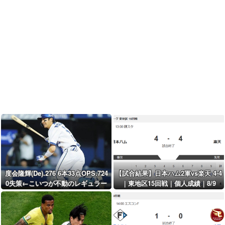
度会隆輝(De).276 6本33点OPS.724
【試合結果】日本ハム2軍vs楽天 4-4
0失策←こいつが不動のレギュラー
｜東地区15回戦｜個人成績｜8/9
じゃない理由(ワケ)