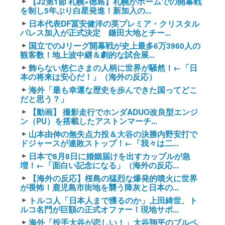
【J2第1節 札幌×徳島】札幌がホームでの開幕戦
を制し5年ぶり白星発進！新加入の...
日本代表DF冨安健洋の英プレミア・クリスタル
パレス加入が正式決定 鎌田大地とチー...
国立でのJリーグ開幕戦が史上最多6万3960人の
観客数！地上波中継＆劇的な試合展...
飾らない悠仁さまの人柄に世界が騒然！←「日
本の将来は安心だ！」（海外の反応）
海外「最も幸運な歴史を歩んできた国ってどこ
だと思う？」
【動画】 撮影走行でホンダADUO改良型エンジ
ン（PU）を搭載したアストンマーチ...
山本由伸の無失点力投＆大谷の決勝内野安打で
ドジャースが連敗ストップ！←「我々は二...
日本で8月8日に婚姻届けを出すカップルが急
増！←「面白い記念になる」（海外の反応...
【海外の反応】桜島の猛烈な爆発的噴火に世界
が畏怖！鹿児島市街地を襲う降灰と日本の...
トルコ人「日本人まで獲るのか」上田綺世、ト
ルコ名門が巨額の正式オファー！現地サポ...
海外「投手大谷が恋しい！」大谷翔平のブルペ