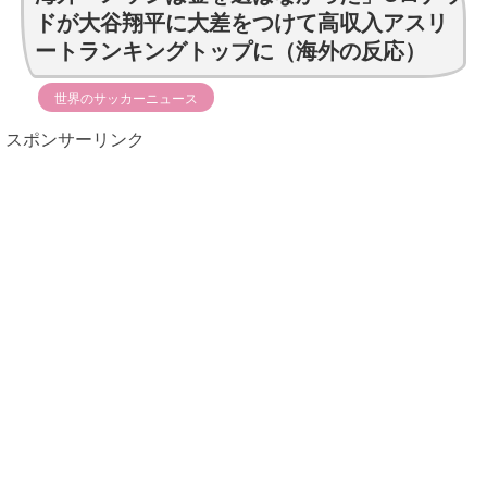
定！ ...
の平和祈念式典に海外か
ドが大谷翔平に大差をつけて高収入アスリ
ら冷めた声（海外の反
【朗報】ストーク所属
ートランキングトップに（海外の反応）
応）
の瀬古樹、2年ぶりのJリ
ーグ復帰か…クラブ間で
【海外の反応】ナショ
合意...
ナルズのレジェンドたち
世界のサッカーニュース
が大ハッスル
【田舎のミステリー】
スポンサーリンク
タヌキが人間に化ける
韓国人「フランスの有
説、これ多分マジ
力紙も大韓サッカー協会
前代未聞の不祥事を詳細
ベトナム人「海外で有
に報道...
名になりすぎた母国の料
理といえば何？」
アメリカの7月雇用者
数が予想外の減少、労働
海外「無意味だ」長崎
市場の減速に懸念高まる
の平和祈念式典に海外か
ら冷めた声（海外の反
なぜフランス人はこれ
応）
ほど日本が好きなの
か？…中国ネット「中国
【海外の反応】ナショ
と北朝鮮を...
ナルズのレジェンドたち
が大ハッスル【MLB】
「地球の生物量の大半
は地表より下にある。日
アメリカの7月雇用者
光を浴びている我々のほ
数が予想外の減少、労働
うが変...
市場の減速に懸念高まる