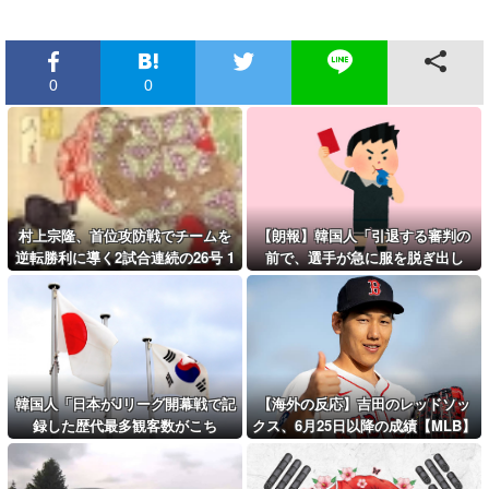
0
0
村上宗隆、首位攻防戦でチームを
【朗報】韓国人「引退する審判の
逆転勝利に導く2試合連続の26号 1
前で、選手が急に服を脱ぎ出し
61キロの高速シンカーを逆方向
た」
へ！ 海外の反応
韓国人「日本がJリーグ開幕戦で記
【海外の反応】吉田のレッドソッ
録した歴代最多観客数がこち
クス、6月25日以降の成績【MLB】
ら…」→「Kリーグとは次元が違
う…（ﾌﾞﾙﾌﾞﾙ」＝韓国の反応