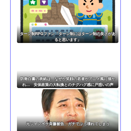
ど支援はありがとね」
ターン制RPGファン「ターン制にはターン制の良さがあ
ると思います」
防衛白書の表紙は、なぜか笑顔の若者がアニメ風に描か
れ… 安保政策の大転換とのチグハグ感に戸惑いの声
元ジャンポケ斉藤被告、ガチでぶっ壊れてしまう