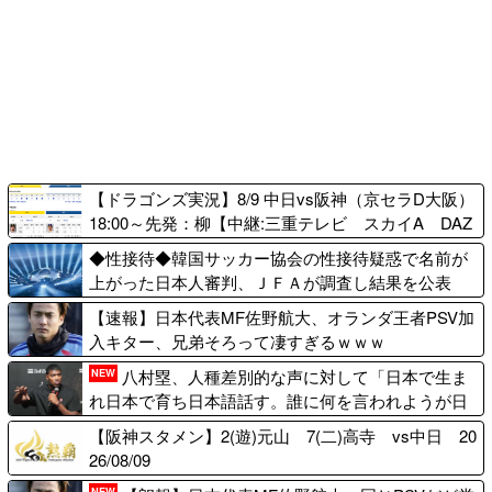
韓国人「人間冷蔵庫は
【画像】北朝鮮のビア
日本が作ったから絶対に
ガール、エッッッッッッ
売れないと思ったのに、
ッッッッッッッッッッ
既に2...
ッ！
【朗報】韓国の掲示板
村上宗隆の本塁打率に
「大谷、軽く当てただけ
MLBファン騒然！←「ベ
なのに」
ーブ・ルースよりも上」
（海...
家の前の花火が一斉に
暴発、玄関先に駆け込む
【海外の反応】まさか
【ドラゴンズ実況】8/9 中日vs阪神（京セラD大阪）
一家「なんであのドア鍵
の形でピッチクロック違
18:00～先発：柳【中継:三重テレビ スカイA DAZ
かけて...
反を受けた選手が話題に
N他】
◆性接待◆韓国サッカー協会の性接待疑惑で名前が
【ML...
海外「選手の反発が楽
上がった日本人審判、ＪＦＡが調査し結果を公表
しみ」モウリーニョがレ
サッカークイズ「FW
へ！
アル・に導入した新ルー
は点取り屋なのでディフ
【速報】日本代表MF佐野航大、オランダ王者PSV加
ル（海...
ェンスに参加しなくてい
入キター、兄弟そろって凄すぎるｗｗｗ
い」
球場裏で始まった乱闘
八村塁、人種差別的な声に対して「日本で生ま
NEW
ごっこ、グラブと帽子を
長友佑都、谷口彰悟、
れ日本で育ち日本語話す。誰に何を言われようが日
投げ捨てて突っ込む小さ
板倉滉が女優と結婚とか
本人」
な投手...
DFは夢があるな！
【阪神スタメン】2(遊)元山 7(二)高寺 vs中日 20
韓国人「青年失業率
【速報】元レアルの神
26/08/09
7.0%の韓国で日本が韓国
童Ｊデビューへ！登録名
NEW