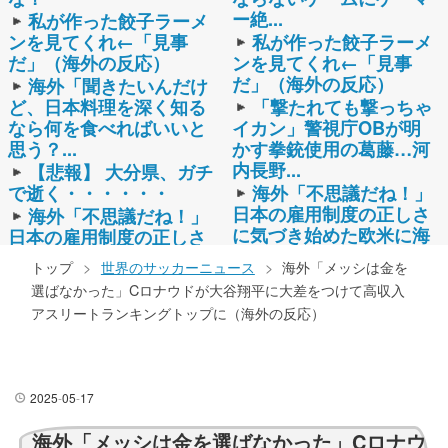
ー絶...
私が作った餃子ラーメ
ンを見てくれ←「見事
私が作った餃子ラーメ
だ」（海外の反応）
ンを見てくれ←「見事
だ」（海外の反応）
海外「聞きたいんだけ
ど、日本料理を深く知る
「撃たれても撃っちゃ
なら何を食べればいいと
イカン」警視庁OBが明
思う？...
かす拳銃使用の葛藤…河
内長野...
【悲報】 大分県、ガチ
で逝く・・・・・・
海外「不思議だね！」
日本の雇用制度の正しさ
海外「不思議だね！」
に気づき始めた欧米に海
日本の雇用制度の正しさ
外が大...
に気づき始めた欧米に海
トップ
>
世界のサッカーニュース
>
海外「メッシは金を
外が大...
（ ´_ゝ`）サンモニ、
選ばなかった」Cロナウドが大谷翔平に大差をつけて高収入
永住許可厳格化を批判
【悲報】 取引先専務
アスリートランキングトップに（海外の反応）
ジャーナリスト「永住権
「Aを20個注文する」 ぼ
は...
く「いつも1～2個しか
使...
ベトナム人「海外で有
名になりすぎた母国の料
【サッカー】日本代表
2025
-
05
-
17
理といえば何？」
MF佐野航大、オランダ王
者PSV加入が正式決
海外「無意味だ」長崎
海外「メッシは金を選ばなかった」Cロナウ