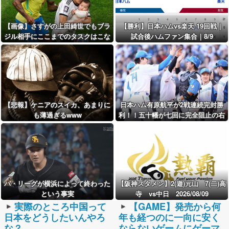
【画像】さすがの上田綺世でもブラ
【勝利】日本ハムvs楽天 19回戦｜
ジル相手にここまでのタスクはこな
試合後ハムファン集合｜8/9
せないな…
【悲報】ケニアのスイカ、あまりに
日本ハム有原航平が2戦連続完封勝
も薄過ぎるwww
利！！五十幡が七回に完全阻止の右
前打
パ・リーグが横浜によって終わった
【阪神スタメン】2(遊)元山 7(二)高
という事実
寺 vs中日 2026/08/09
実際のところ中国って
【GAME】発売から何
日本をどうしたいんやろ
年も経つのに一向に安く
な？
ならないゲームにゲーマ