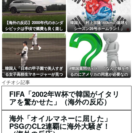
【海外の反応】2000年代のホンダ
韓国人「村上宗隆160kmの速球を
シビックは手頃で燃費も良く楽し
シーズン26号ホームラン！」
いクルマだった！
韓国人「日本の甲子園で美人すぎ
#韓国質問サイト 『なんで核を作
る女子高校生マネージャーが見つ
るのにアメリカの同意が必要なの
かり話題に！」→「青春のワンシ
か？』、『許可なんて不要です！
イチオシ記事
ーンみたい‥」
制裁されるけどw』
FIFA「2002年W杯で韓国がイタリ
アを驚かせた」（海外の反応）
海外「オイルマネーに屈した」
PSGのCL2連覇に海外大騒ぎ！